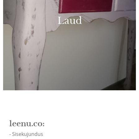
Laud
leenu.co:
- Sisekujundus