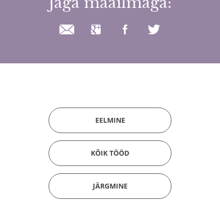
Jaga maailmaga:
EELMINE
KÕIK TÖÖD
JÄRGMINE